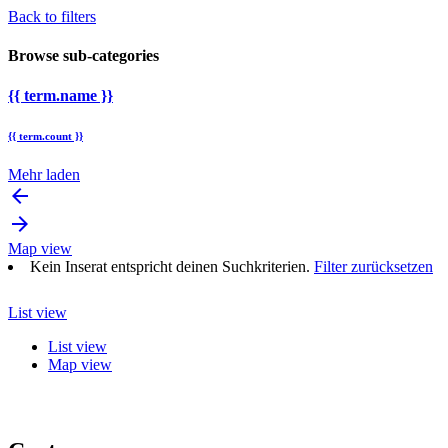
Back to filters
Browse sub-categories
{{ term.name }}
{{ term.count }}
Mehr laden
arrow_backward
arrow_forward
Map view
Kein Inserat entspricht deinen Suchkriterien.
Filter zurücksetzen
List view
List view
Map view