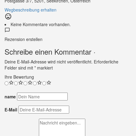
Postgasse 3/7, 5201, Seekirchen, Österreich
Wegbeschreibung erhalten
mood_bad
Keine Kommentare vorhanden.
Rezension erstellen
Schreibe einen Kommentar ·
Deine E-Mail-Adresse wird nicht veröffentlicht.
Erforderliche
Felder sind mit
*
markiert
Ihre Bewertung
name
E-Mail