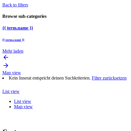
Back to filters
Browse sub-categories
{{ term.name }}
{{ term.count }}
Mehr laden
arrow_backward
arrow_forward
Map view
Kein Inserat entspricht deinen Suchkriterien.
Filter zurücksetzen
List view
List view
Map view